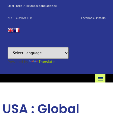
Email: hello{AT}europacooperation.eu
NOUS CONTACTER
Facebook
LinkedIn
Powered by
Translate
USA : Global