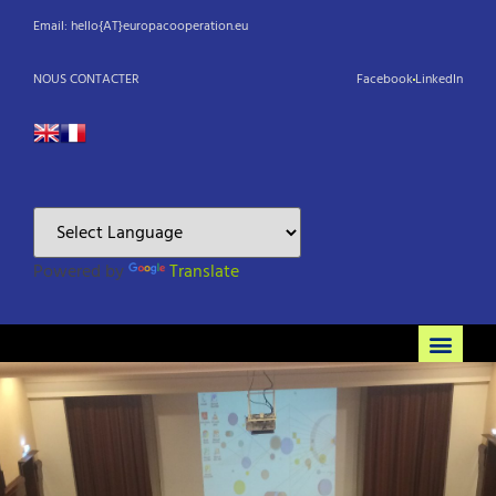
Email: hello{AT}europacooperation.eu
NOUS CONTACTER
Facebook
LinkedIn
Powered by
Translate