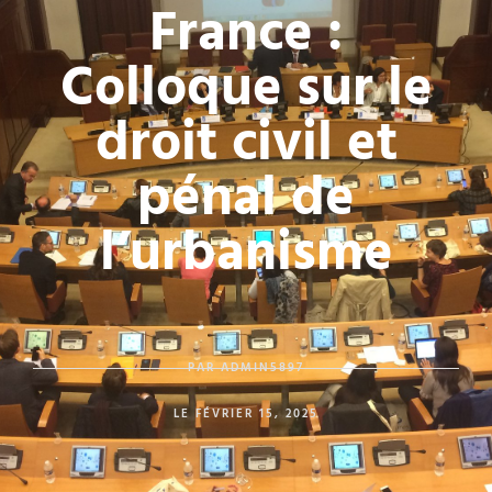
France :
Colloque sur le
droit civil et
pénal de
l’urbanisme
PAR
ADMIN5897
LE
FÉVRIER 15, 2025