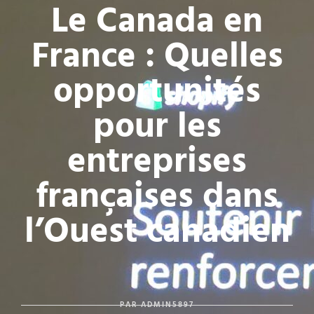
Le Canada en
France : Quelles
opportunités
pour les
entreprises
françaises dans
l’Ouest canadien
PAR
ADMIN5897