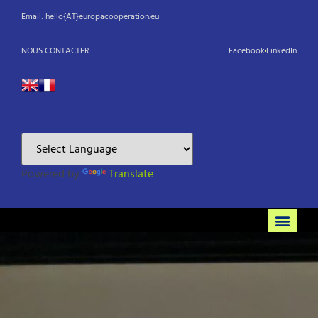
Email: hello{AT}europacooperation.eu
NOUS CONTACTER
Facebook
LinkedIn
Powered by
Translate