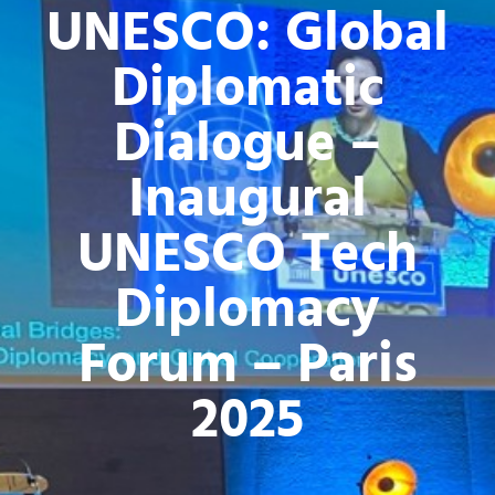
UNESCO: Global
Diplomatic
Dialogue –
Inaugural
UNESCO Tech
Diplomacy
Forum – Paris
2025